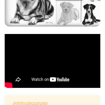
@fefevideosdroles