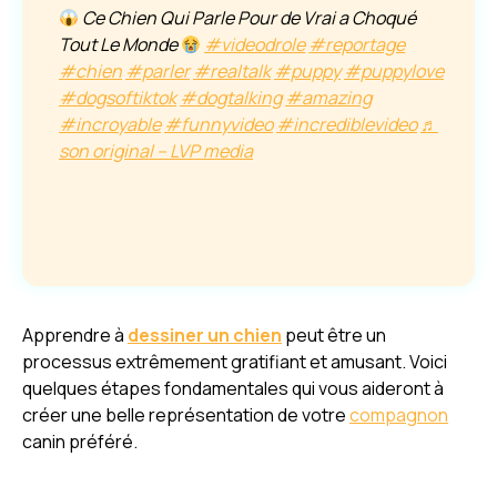
Ce Chien Qui Parle Pour de Vrai a Choqué
Tout Le Monde
#videodrole
#reportage
#chien
#parler
#realtalk
#puppy
#puppylove
#dogsoftiktok
#dogtalking
#amazing
#incroyable
#funnyvideo
#incrediblevideo
♬
son original – LVP media
Apprendre à
dessiner un chien
peut être un
processus extrêmement gratifiant et amusant. Voici
quelques étapes fondamentales qui vous aideront à
créer une belle représentation de votre
compagnon
canin préféré.