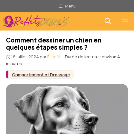
Aller
Menu
au
contenu
M
Comment dessiner un chien en
quelques étapes simples ?
16 juillet 2024
par
Élise V.
·
Durée de lecture : environ 4
minutes
Comportement et Dressage